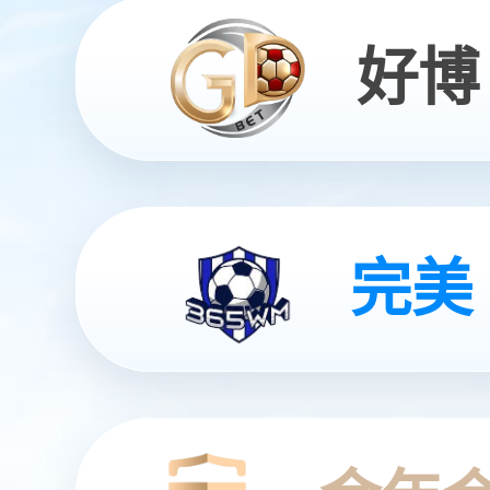
P
RODUCTS
产品推荐