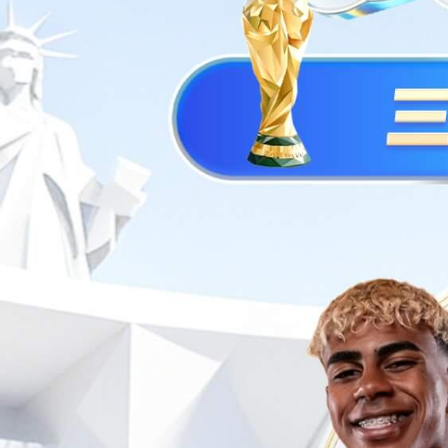
关于 米兰体育
家用健身器材引领者
全民健身综合服务商