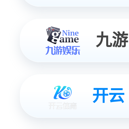
JX-696A 32寸商用智能触摸屏跑