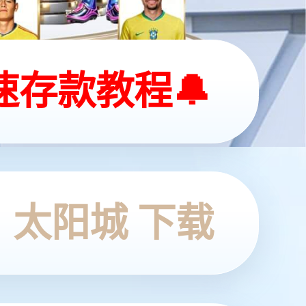
根据现代人的身心发展规律，以专业的健身器械打
造更合适的企事业单位健身房，提高员工身体素
质。
MORE