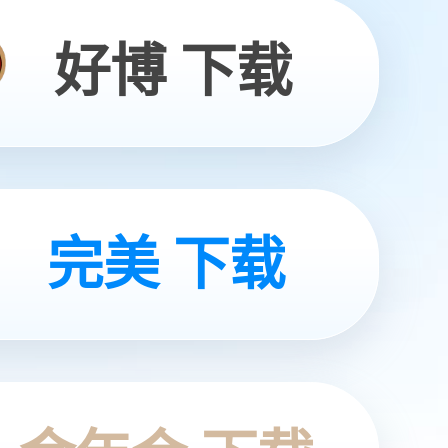
查看更多
SPINNING BIKE