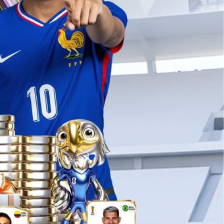
家高新技术
国家知识产权
业
优势企业
查看更多
企事业单位健身解决方案