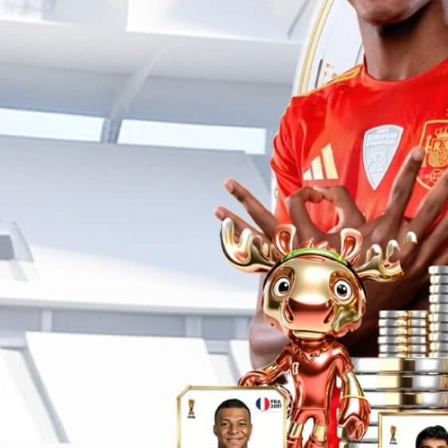
国家体育产业
示范单位
S
OLUTIONS
运动场景解决方案